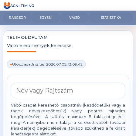
AGNI TIMING
RANGSOR
EGYÉNI
VÁLTÓ
STATISZTIKA
TELIHOLDFUTAM
Váltó eredmények keresése
Utolsó adatfrissítés: 2026.07.05. 13:09:42
Váltó csapat kereshető csapatnév (kezdőbetűk) vagy a
tagok neve(kezdőbetűk) vagy pontos rajtszám
begépelésével. A szűrés maximum 8 találatot jelenít
meg. Amennyiben nem találja a keresett váltót, további
karakter(ek) begépelésével tovább szűkítheti a felkínált
lehetséges találatokat.