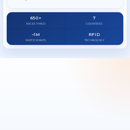
650+
7
RACES TIMED
COUNTRIES
~1M
RFID
PARTICIPANTS
TECHNOLOGY